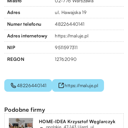
Miasto
02-776 Warszawa
Adres
ul. Hawajska 19
Numer telefonu
48226440141
Adres internetowy
https://maluje.pl
NIP
9511597311
REGON
12762090
48226440141
https://maluje.pl
Podobne firmy
HOME-IDEA Krzysztof Węglarczyk
opolskie, 47-143 Ujazd, ul.