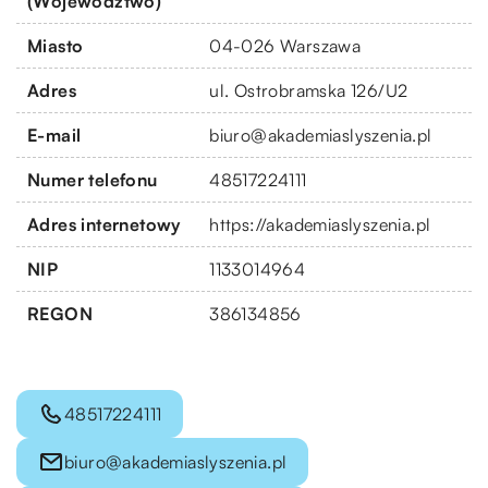
(Województwo)
Miasto
04-026 Warszawa
Adres
ul. Ostrobramska 126/U2
E-mail
biuro@akademiaslyszenia.pl
Numer telefonu
48517224111
Adres internetowy
https://akademiaslyszenia.pl
NIP
1133014964
REGON
386134856
48517224111
biuro@akademiaslyszenia.pl