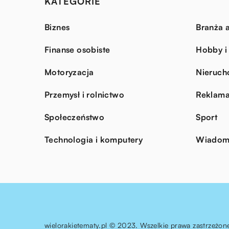
KATEGORIE
Biznes
Branża a
Finanse osobiste
Hobby i
Motoryzacja
Nieruch
Przemysł i rolnictwo
Reklama
Społeczeństwo
Sport
Technologia i komputery
Wiadomo
wielorakietematy.pl © 2023. Wszelkie prawa zastrzeżon