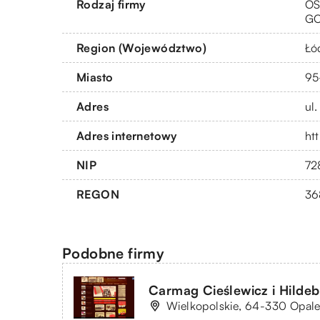
Rodzaj firmy
OS
G
Region (Województwo)
Łó
Miasto
95
Adres
ul
Adres internetowy
htt
NIP
72
REGON
36
Podobne firmy
Carmag Cieślewicz i Hilde
Wielkopolskie, 64-330 Opale