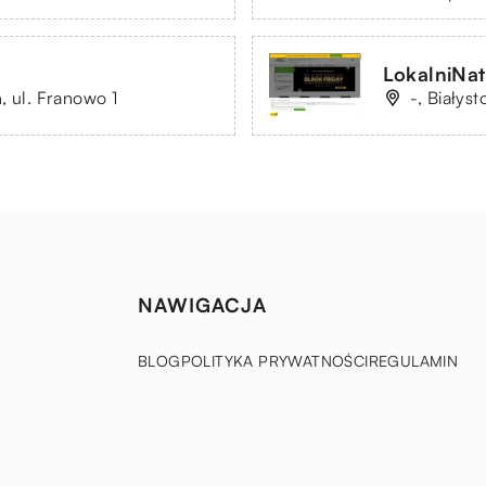
LokalniNatu
, ul. Franowo 1
-, Białys
NAWIGACJA
BLOG
POLITYKA PRYWATNOŚCI
REGULAMIN