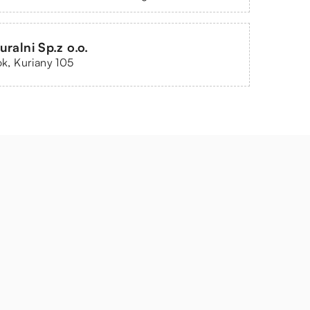
ralni Sp.z o.o.
tok, Kuriany 105