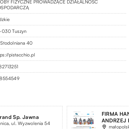
OBY FIZYCZNE PROWADZĄCE DZIAŁALNOŚĆ
OSPODARCZĄ
dzkie
-030 Tuszyn
. Stodolniana 40
ps://pistacchio.pl
82713251
8554549
FIRMA HA
brand Sp. Jawna
ANDRZEJ B
nica, ul. Wyzwolenia 54
małopolsk