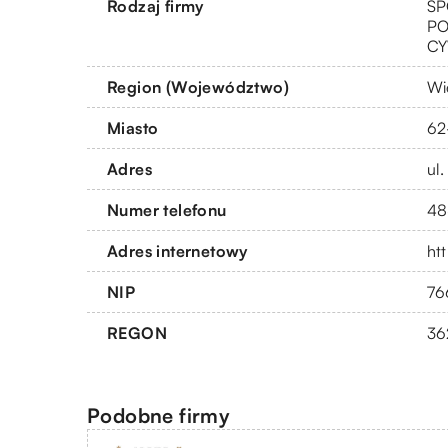
Rodzaj firmy
SP
PO
CY
Region (Województwo)
Wi
Miasto
62
Adres
ul
Numer telefonu
48
Adres internetowy
ht
NIP
76
REGON
36
Podobne firmy