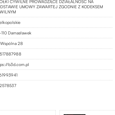
ÓŁKI CYWILNE PROWADZĄCE DZIAŁALNOŚĆ NA
DSTAWIE UMOWY ZAWARTEJ ZGODNIE Z KODEKSEM
WILNYM
elkopolskie
-110 Damasławek
. Wspólna 28
517887988
tps://b3d.com.pl
61993941
2578537