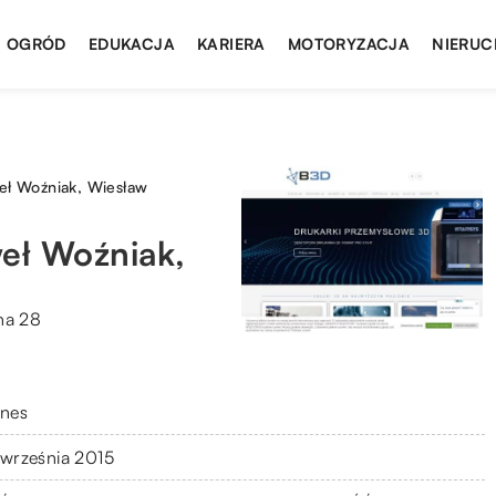
I OGRÓD
EDUKACJA
KARIERA
MOTORYZACJA
NIERUC
eł Woźniak, Wiesław
weł Woźniak,
na 28
znes
 września 2015