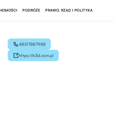
HOMOŚCI
PODRÓŻE
PRAWO, RZĄD I POLITYKA
48517887988
https://b3d.com.pl