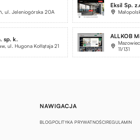
Eksil Sp. z.
, ul. Jeleniogórska 20A
Małopolsk
ALLKOB Mi
 sp. k.
Mazowiec
, ul. Hugona Kołłątaja 21
11/131
NAWIGACJA
BLOG
POLITYKA PRYWATNOŚCI
REGULAMIN