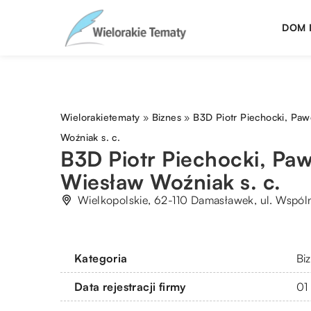
DOM 
Wielorakietematy
»
Biznes
»
B3D Piotr Piechocki, Paw
Woźniak s. c.
B3D Piotr Piechocki, Pa
Wiesław Woźniak s. c.
Wielkopolskie, 62-110 Damasławek, ul. Wspól
Kategoria
Bi
Data rejestracji firmy
01