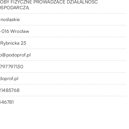
OBY FIZYCZNE PROWADZĄCE DZIAŁALNOŚĆ
OSPODARCZĄ
lnośląskie
-016 Wrocław
. Rybnicka 23
fo@podoprof.pl
797797130
doprof.pl
21485768
846781