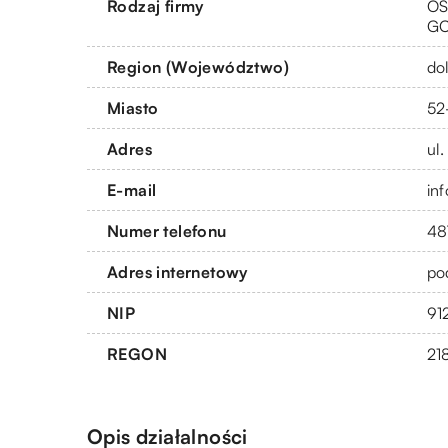
Rodzaj firmy
OS
G
Region (Województwo)
do
Miasto
52
Adres
ul
E-mail
in
Numer telefonu
48
Adres internetowy
po
NIP
91
REGON
21
Opis działalności