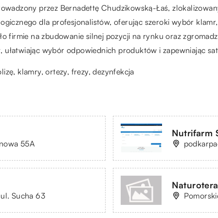
prowadzony przez Bernadettę Chudzikowską-Łaś, zlokalizowany
ogicznego dla profesjonalistów, oferując szeroki wybór klamr
ło firmie na zbudowanie silnej pozycji na rynku oraz zgromad
, ułatwiając wybór odpowiednich produktów i zapewniając sat
lizę
, klamry, ortezy, frezy, dezynfekcja
Nutrifarm S
linowa 55A
podkarpa
Naturoter
 ul. Sucha 63
Pomorskie