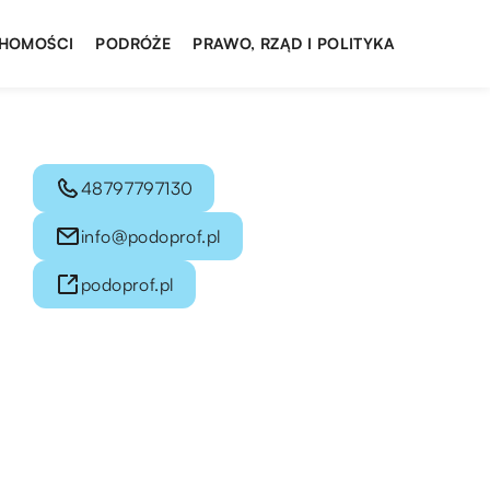
HOMOŚCI
PODRÓŻE
PRAWO, RZĄD I POLITYKA
48797797130
info@podoprof.pl
podoprof.pl