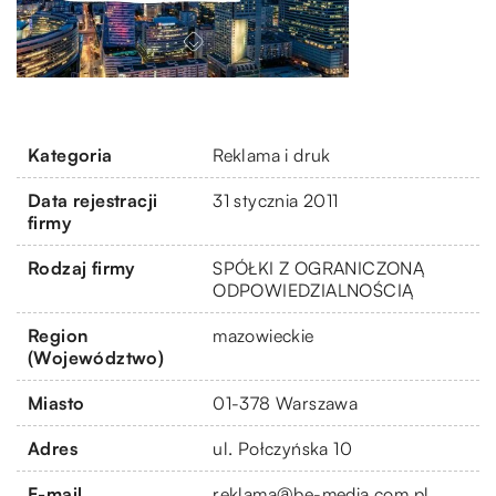
Kategoria
Reklama i druk
Data rejestracji
31 stycznia 2011
firmy
Rodzaj firmy
SPÓŁKI Z OGRANICZONĄ
ODPOWIEDZIALNOŚCIĄ
Region
mazowieckie
(Województwo)
Miasto
01-378 Warszawa
Adres
ul. Połczyńska 10
E-mail
reklama@be-media.com.pl