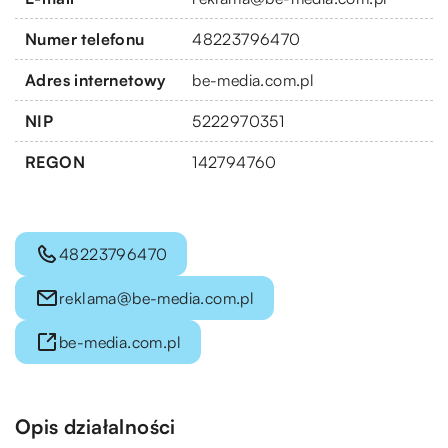
Numer telefonu
48223796470
Adres internetowy
be-media.com.pl
NIP
5222970351
REGON
142794760
48223796470
reklama@be-media.com.pl
be-media.com.pl
Opis działalności