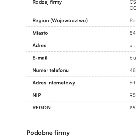
Rodzaj firmy
OS
G
Region (Województwo)
Po
Miasto
84
Adres
ul
E-mail
bi
Numer telefonu
48
Adres internetowy
htt
NIP
95
REGON
19
Podobne firmy