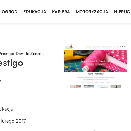
I OGRÓD
EDUKACJA
KARIERA
MOTORYZACJA
NIERUC
restigo Danuta Zaczek
estigo
A
ukacja
 lutego 2017