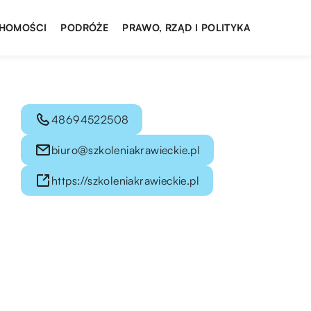
HOMOŚCI
PODRÓŻE
PRAWO, RZĄD I POLITYKA
48694522508
biuro@szkoleniakrawieckie.pl
https://szkoleniakrawieckie.pl