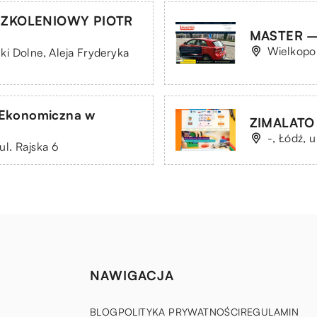
SZKOLENIOWY PIOTR
MASTER – 
Wielkopol
i Dolne, Aleja Fryderyka
-Ekonomiczna w
ZIMALATO S
-, Łódź, 
l. Rajska 6
NAWIGACJA
BLOG
POLITYKA PRYWATNOŚCI
REGULAMIN