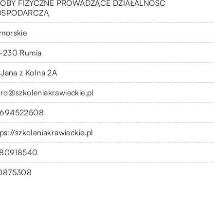
OBY FIZYCZNE PROWADZĄCE DZIAŁALNOŚĆ
OSPODARCZĄ
morskie
-230 Rumia
. Jana z Kolna 2A
uro@szkoleniakrawieckie.pl
694522508
ps://szkoleniakrawieckie.pl
80918540
0875308