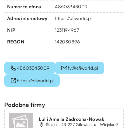
Numer telefonu
48603343009
Adres internetowy
https://cfiworld.pl
NIP
1231194967
REGON
142030896
48603343009
fv@cfiworld.pl
https://cfiworld.pl
Podobne firmy
Lulli Amelia Zadrożna-Nowak
Śląskie, 43-227 Gilowice, ul. Wiejska 9