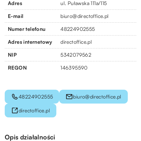
Adres
ul. Puławska 111a/115
E-mail
biuro@directoffice.pl
Numer telefonu
48224902555
Adres internetowy
directoffice.pl
NIP
5342079562
REGON
146395590
48224902555
biuro@directoffice.pl
directoffice.pl
Opis działalności