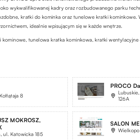
ysoko wykwalifikowanej kadry oraz rozbudowanego parku tech
obne, kratki do kominka oraz tunelowe kratki kominkowe. W
 wzornictwem, idealnie wpisującym się w każde wnętrze.
 i kominowe
, tunelowa kratka kominkowa, kratki wentylacyjne
PROCO Dar
Lubuskie,
Kołłątaja 8
126A
USZ MOKROSZ,
SALON ME
K
Wielkopol
, ul. Katowicka 185