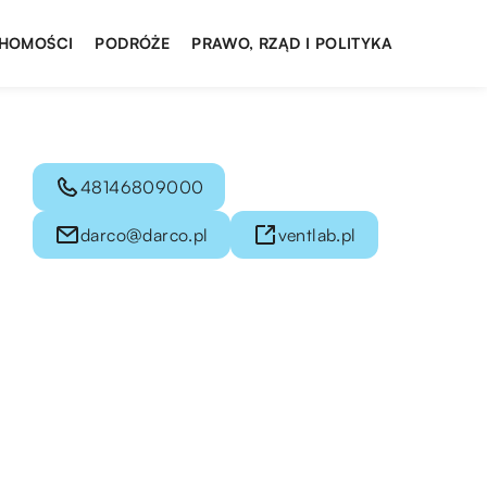
HOMOŚCI
PODRÓŻE
PRAWO, RZĄD I POLITYKA
48146809000
darco@darco.pl
ventlab.pl