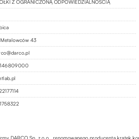
ÓŁKI Z OGRANICZONĄ ODPOWIEDZIALNOŚCIĄ
bica
. Metalowców 43
rco@darco.pl
146809000
ntlab.pl
22177114
1758322
 firmy DARCO Sp. z o.o., renomowanego producenta kratek kom