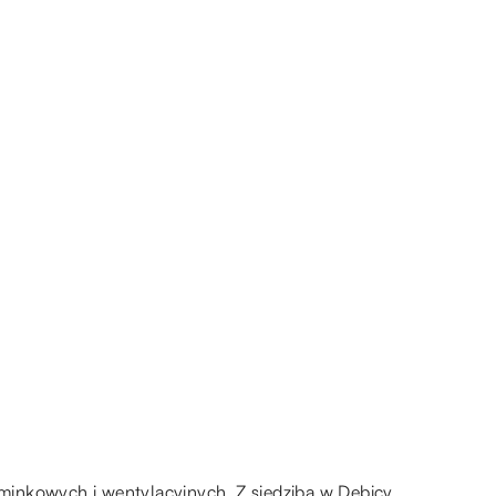
inkowych i wentylacyjnych. Z siedzibą w Dębicy,