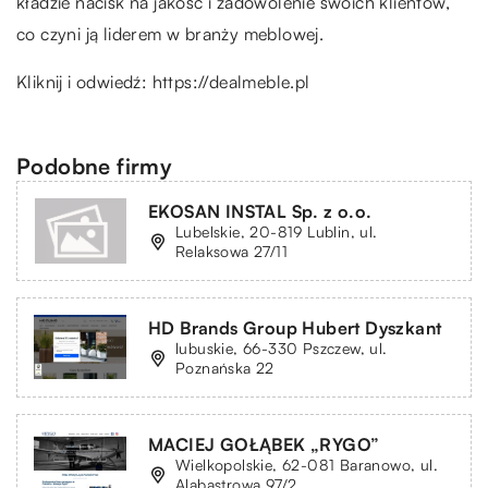
kładzie nacisk na jakość i zadowolenie swoich klientów,
co czyni ją liderem w branży meblowej.
Kliknij i odwiedź:
https://dealmeble.pl
Podobne firmy
EKOSAN INSTAL Sp. z o.o.
Lubelskie, 20-819 Lublin, ul.
Relaksowa 27/11
HD Brands Group Hubert Dyszkant
lubuskie, 66-330 Pszczew, ul.
Poznańska 22
MACIEJ GOŁĄBEK „RYGO”
Wielkopolskie, 62-081 Baranowo, ul.
Alabastrowa 97/2