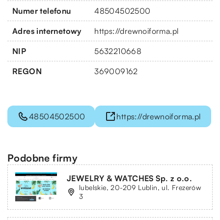
Numer telefonu
48504502500
Adres internetowy
https://drewnoiforma.pl
NIP
5632210668
REGON
369009162
48504502500
https://drewnoiforma.pl
Podobne firmy
JEWELRY & WATCHES Sp. z o.o.
lubelskie, 20-209 Lublin, ul. Frezerów
3