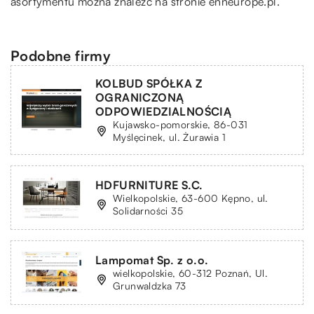
asortymentu można znaleźć na stronie enneurope.pl.
Podobne firmy
KOLBUD SPÓŁKA Z
OGRANICZONĄ
ODPOWIEDZIALNOŚCIĄ
Kujawsko-pomorskie, 86-031
Myślęcinek, ul. Żurawia 1
HDFURNITURE S.C.
Wielkopolskie, 63-600 Kępno, ul.
Solidarności 35
Lampomat Sp. z o.o.
wielkopolskie, 60-312 Poznań, Ul.
Grunwaldzka 73