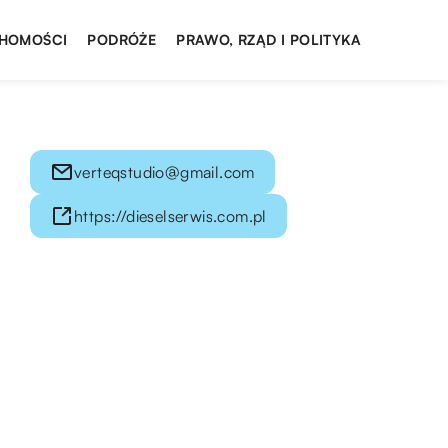
HOMOŚCI
PODRÓŻE
PRAWO, RZĄD I POLITYKA
verteqstudio@gmail.com
https://dieselserwis.com.pl