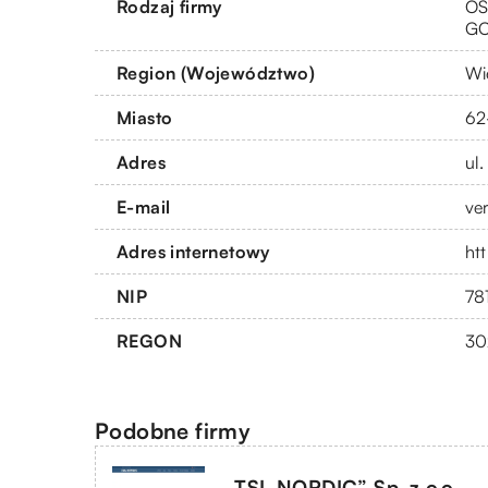
Rodzaj firmy
OS
G
Region (Województwo)
Wi
Miasto
62
Adres
ul
E-mail
ve
Adres internetowy
ht
NIP
78
REGON
30
Podobne firmy
„TSL NORDIC” Sp. z o.o.