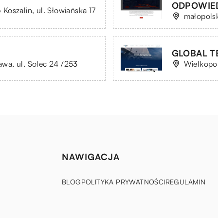
ODPOWIE
oszalin, ul. Słowiańska 17
małopols
GLOBAL T
wa, ul. Solec 24 /253
Wielkopol
NAWIGACJA
BLOG
POLITYKA PRYWATNOŚCI
REGULAMIN