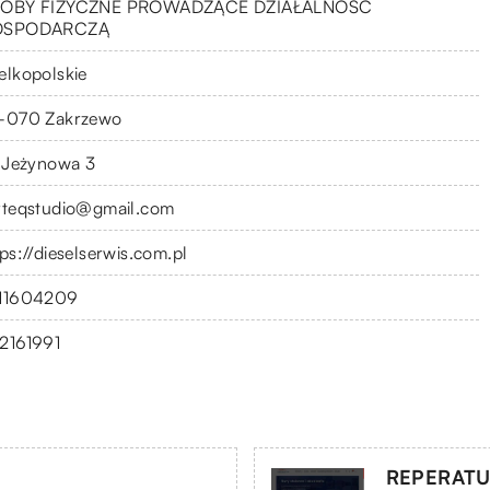
OBY FIZYCZNE PROWADZĄCE DZIAŁALNOŚĆ
OSPODARCZĄ
elkopolskie
-070 Zakrzewo
. Jeżynowa 3
rteqstudio@gmail.com
tps://dieselserwis.com.pl
11604209
2161991
REPERATU