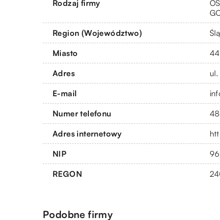
Rodzaj firmy
OS
G
Region (Województwo)
Ślą
Miasto
44
Adres
ul
E-mail
in
Numer telefonu
48
Adres internetowy
ht
NIP
96
REGON
24
Podobne firmy