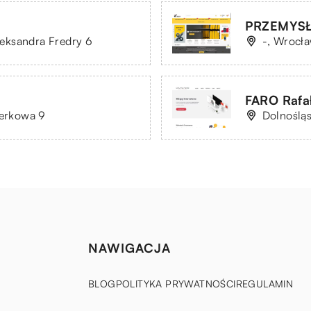
PRZEMYS
Aleksandra Fredry 6
-, Wrocła
FARO Rafa
ierkowa 9
Dolnośląs
NAWIGACJA
BLOG
POLITYKA PRYWATNOŚCI
REGULAMIN