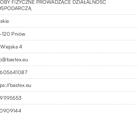
OBY FIZYCZNE PROWADZĄCE DZIAŁALNOŚĆ
OSPODARCZĄ
skie
-120 Pniów
. Wiejska 4
fo@bastex.eu
605641087
tps://bastex.eu
91195553
0909144