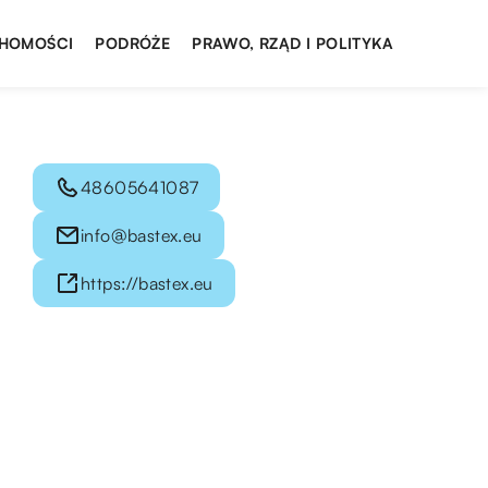
HOMOŚCI
PODRÓŻE
PRAWO, RZĄD I POLITYKA
48605641087
info@bastex.eu
https://bastex.eu