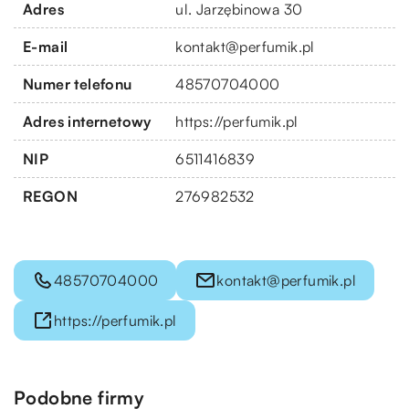
Adres
ul. Jarzębinowa 30
E-mail
kontakt@perfumik.pl
Numer telefonu
48570704000
Adres internetowy
https://perfumik.pl
NIP
6511416839
REGON
276982532
48570704000
kontakt@perfumik.pl
https://perfumik.pl
Podobne firmy