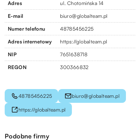
Adres
ul. Chotomińska 14
E-mail
biuro@globalteam.pl
Numer telefonu
48785456225
Adres internetowy
https://globalteam.pl
NIP
7651638718
REGON
300366832
48785456225
biuro@globalteam.pl
https://globalteam.pl
Podobne firmy