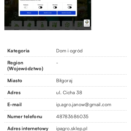
Kategoria
Dom i ogród
Region
-
(Województwo)
Miasto
Biłgoraj
Adres
ul. Cicha 38
E-mail
ip.agro.janow@gmail.com
Numer telefonu
48783686035
Adres internetowy
ipagro.sklep.pl