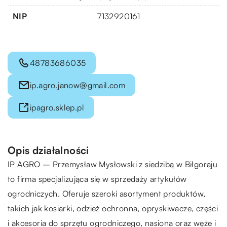
NIP
7132920161
48783686035
ip.agro.janow@gmail.com
ipagro.sklep.pl
Opis działalności
IP AGRO – Przemysław Mysłowski z siedzibą w Biłgoraju
to firma specjalizująca się w sprzedaży artykułów
ogrodniczych. Oferuje szeroki asortyment produktów,
takich jak kosiarki, odzież ochronna, opryskiwacze, części
i akcesoria do sprzętu ogrodniczego, nasiona oraz węże i