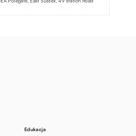
EA Polegate, East Sussex, 49 station Road
Edukacja