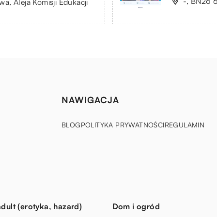
-, BN26 6
, Aleja Komisji Edukacji
NAWIGACJA
BLOG
POLITYKA PRYWATNOŚCI
REGULAMIN
dult (erotyka, hazard)
Dom i ogród