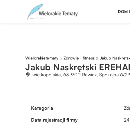
DOM 
Wielorakietematy
»
Zdrowie i fitness
»
Jakub Naskręts
Jakub Naskrętski EREHA
wielkopolskie, 63-900 Rawicz, Spokojna 6/2
Kategoria
Zdr
Data rejestracji firmy
24