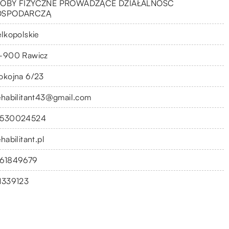
OBY FIZYCZNE PROWADZĄCE DZIAŁALNOŚĆ
OSPODARCZĄ
elkopolskie
-900 Rawicz
okojna 6/23
ehabilitant43@gmail.com
530024524
habilitant.pl
61849679
1339123