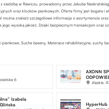
 siedzibą w Rawiczu, prowadzony przez Jakuba Naskrętskiego
cyjnych oraz klocków piankowych. Oferta firmy jest bogata i a
t.pl można znaleźć szczegółowe informacje o asortymencie or
e jego wysoką jakość. Dzięki bezpiecznym transakcjom oraz szyb
ki piankowe, Suche baseny, Materace rehabilitacyjne,
suchy ba
AXONN SP
ODPOWIE
esielska 6
śląskie, 
lna” Izabela
HyperHub
Glińska