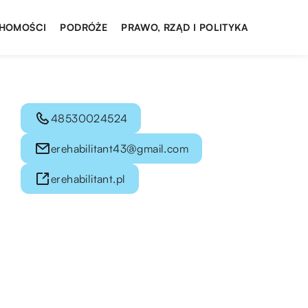
HOMOŚCI
PODRÓŻE
PRAWO, RZĄD I POLITYKA
48530024524
erehabilitant43@gmail.com
erehabilitant.pl