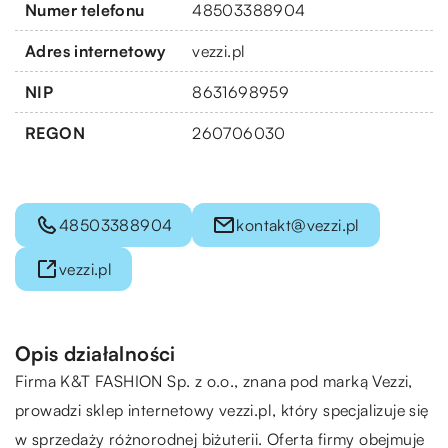
Numer telefonu
48503388904
Adres internetowy
vezzi.pl
NIP
8631698959
REGON
260706030
48503388904
kontakt@vezzi.pl
vezzi.pl
Opis działalności
Firma K&T FASHION Sp. z o.o., znana pod marką
Vezzi
,
prowadzi sklep internetowy vezzi.pl, który specjalizuje się
w sprzedaży różnorodnej biżuterii. Oferta firmy obejmuje