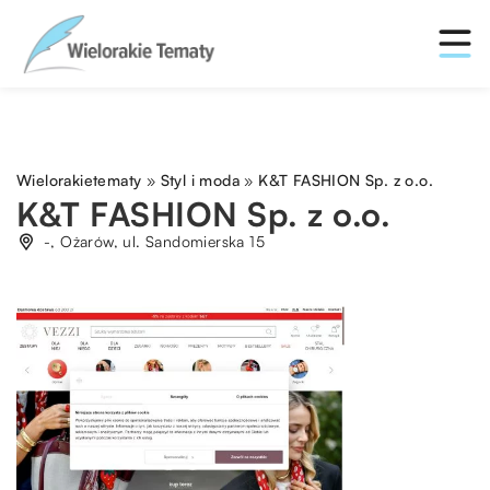
Wielorakietematy
»
Styl i moda
»
K&T FASHION Sp. z o.o.
K&T FASHION Sp. z o.o.
-, Ożarów, ul. Sandomierska 15