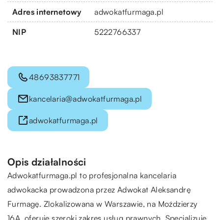
Adres internetowy
adwokatfurmaga.pl
NIP
5222766337
48693837771
kancelaria@adwokatfurmaga.pl
adwokatfurmaga.pl
Opis działalności
Adwokatfurmaga.pl to profesjonalna kancelaria
adwokacka prowadzona przez Adwokat Aleksandrę
Furmagę. Zlokalizowana w Warszawie, na Moździerzy
16A, oferuje szeroki zakres usług prawnych. Specjalizuje