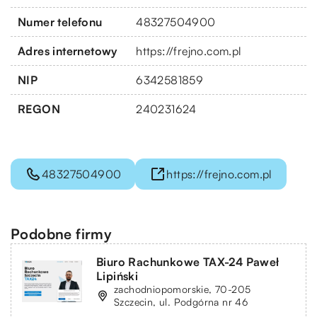
Numer telefonu
48327504900
Adres internetowy
https://frejno.com.pl
NIP
6342581859
REGON
240231624
48327504900
https://frejno.com.pl
Podobne firmy
Biuro Rachunkowe TAX-24 Paweł
Lipiński
zachodniopomorskie, 70-205
Szczecin, ul. Podgórna nr 46