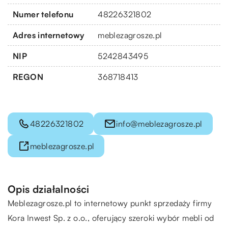
Numer telefonu
48226321802
Adres internetowy
meblezagrosze.pl
NIP
5242843495
REGON
368718413
48226321802
info@meblezagrosze.pl
meblezagrosze.pl
Opis działalności
Meblezagrosze.pl to internetowy punkt sprzedaży firmy
Kora Inwest Sp. z o.o., oferujący szeroki wybór mebli od