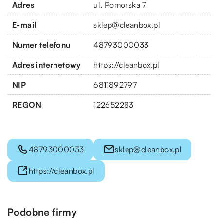
Adres
ul. Pomorska 7
E-mail
sklep@cleanbox.pl
Numer telefonu
48793000033
Adres internetowy
https://cleanbox.pl
NIP
6811892797
REGON
122652283
48793000033
sklep@cleanbox.pl
https://cleanbox.pl
Podobne firmy