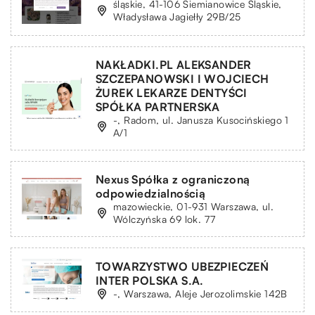
śląskie, 41-106 Siemianowice Śląskie,
Władysława Jagiełły 29B/25
NAKŁADKI.PL ALEKSANDER
SZCZEPANOWSKI I WOJCIECH
ŻUREK LEKARZE DENTYŚCI
SPÓŁKA PARTNERSKA
-, Radom, ul. Janusza Kusocińskiego 1
A/1
Nexus Spółka z ograniczoną
odpowiedzialnością
mazowieckie, 01-931 Warszawa, ul.
Wólczyńska 69 lok. 77
TOWARZYSTWO UBEZPIECZEŃ
INTER POLSKA S.A.
-, Warszawa, Aleje Jerozolimskie 142B