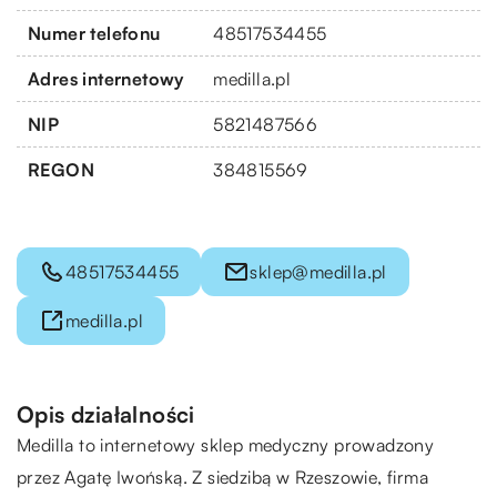
Numer telefonu
48517534455
Adres internetowy
medilla.pl
NIP
5821487566
REGON
384815569
48517534455
sklep@medilla.pl
medilla.pl
Opis działalności
Medilla to internetowy sklep medyczny prowadzony
przez Agatę Iwońską. Z siedzibą w Rzeszowie, firma