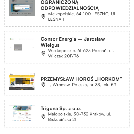
OGRANICZONĄ
ODPOWIEDZIALNOŚCIĄ
wielkopolskie, 64-100 LESZNO, UL.
LEŚNA 1
Consor Energia – Jarosław
Wielgus
Wielkopolskie, 61-623 Poznań, ul.
Wilczak 20F/76
PRZEMYSŁAW HOROŚ „HORKOM”
-, Wrocław, Poleska, nr 33, lok. 59
Trigona Sp. z o.o.
Małopolskie, 30-732 Kraków, ul.
Biskupińska 21