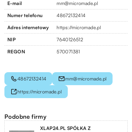
E-mail
mm@micromade.pl
Numer telefonu
48672132414
Adres internetowy
https://micromade.pl
NIP
7640126512
REGON
570071381
48672132414
mm@micromade.pl
https://micromade.pl
Podobne firmy
XLAP24.PL SPÓŁKA Z