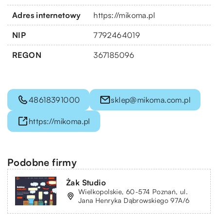
Adres internetowy
https://mikoma.pl
NIP
7792464019
REGON
367185096
48618391000
sklep@mikoma.com.pl
https://mikoma.pl
Podobne firmy
Żak Studio
Wielkopolskie, 60-574 Poznań, ul.
Jana Henryka Dąbrowskiego 97A/6