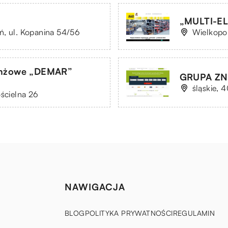
„MULTI-EL
ń, ul. Kopanina 54/56
Wielkopol
ranżowe „DEMAR”
GRUPA ZNA
śląskie, 
ościelna 26
NAWIGACJA
BLOG
POLITYKA PRYWATNOŚCI
REGULAMIN