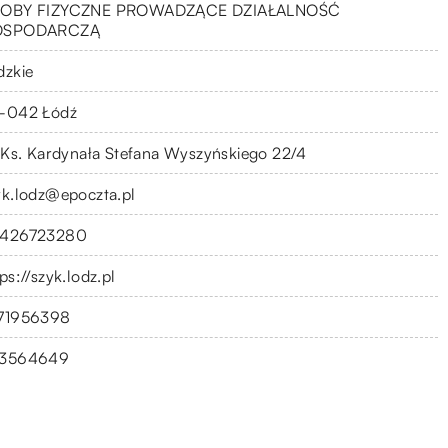
OBY FIZYCZNE PROWADZĄCE DZIAŁALNOŚĆ
OSPODARCZĄ
dzkie
-042 Łódź
. Ks. Kardynała Stefana Wyszyńskiego 22/4
yk.lodz@epoczta.pl
426723280
ps://szyk.lodz.pl
71956398
3564649