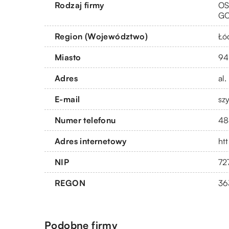
Rodzaj firmy
OS
G
Region (Województwo)
Łó
Miasto
94
Adres
al
E-mail
sz
Numer telefonu
48
Adres internetowy
htt
NIP
72
REGON
36
Podobne firmy