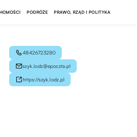
HOMOŚCI
PODRÓŻE
PRAWO, RZĄD I POLITYKA
48426723280
szyk.lodz@epoczta.pl
https://szyk.lodz.pl