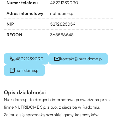
Numer telefonu
48221239090
Adres internetowy
nutridome.pl
NIP
5272825059
REGON
368588548
48221239090
kontakt@nutridome.pl
nutridome.pl
Opis działalności
Nutridome.pl
to drogeria internetowa prowadzona przez
firmę NUTRIDOME Sp. z o.o. z siedzibą w Radomiu.
Zajmuje się sprzedażą szerokiej gamy kosmetyków,