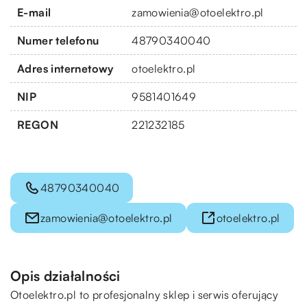
E-mail
zamowienia@otoelektro.pl
Numer telefonu
48790340040
Adres internetowy
otoelektro.pl
NIP
9581401649
REGON
221232185
48790340040
zamowienia@otoelektro.pl
otoelektro.pl
Opis działalności
Otoelektro.pl
to profesjonalny sklep i serwis oferujący