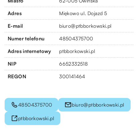
Miasto
62-005 Owińska
Adres
Miękowo ul. Dojazd 5
E-mail
biuro@ptbborkowski.pl
Numer telefonu
48504375700
Adres internetowy
ptbborkowski.pl
NIP
6652332518
REGON
300141464
48504375700
biuro@ptbborkowski.pl
ptbborkowski.pl