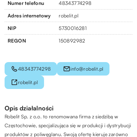
Numer telefonu
48343774298
Adres internetowy
robelit.pl
NIP
5730016281
REGON
150892982
48343774298
info@robelit.pl
robelit.pl
Opis działalności
Robelit Sp. z o.o. to renomowana firma z siedzibą w
Częstochowie, specjalizująca się w produkcji i dystrybucji
produktów z poliwęglanu. Swoją ofertę kieruje zarówno