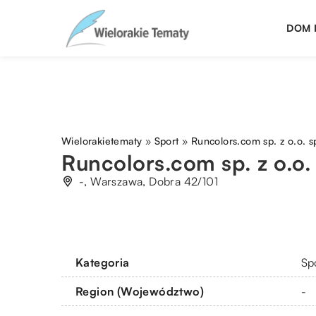
DOM 
Wielorakietematy
»
Sport
»
Runcolors.com sp. z o.o. sp
Runcolors.com sp. z o.o. 
-, Warszawa, Dobra 42/101
Kategoria
Sp
Region (Województwo)
-