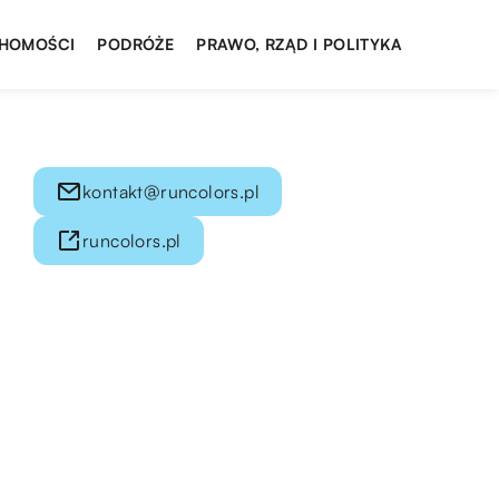
HOMOŚCI
PODRÓŻE
PRAWO, RZĄD I POLITYKA
kontakt@runcolors.pl
runcolors.pl