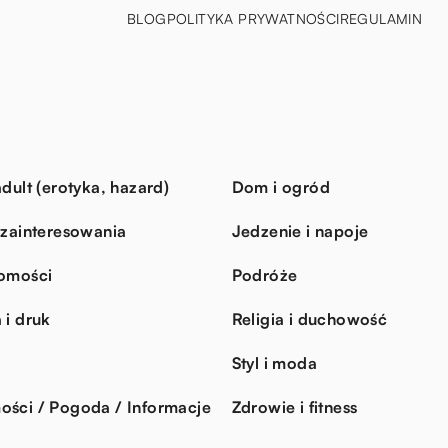
BLOG
POLITYKA PRYWATNOŚCI
REGULAMIN
dult (erotyka, hazard)
Dom i ogród
 zainteresowania
Jedzenie i napoje
omości
Podróże
 i druk
Religia i duchowość
Styl i moda
ści / Pogoda / Informacje
Zdrowie i fitness