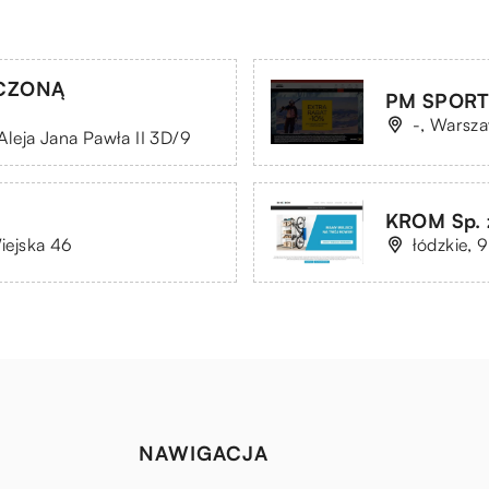
ICZONĄ
PM SPORT P
-, Warsza
leja Jana Pawła II 3D/9
KROM Sp. z
Wiejska 46
łódzkie, 
NAWIGACJA