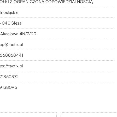
ÓŁKI Z OGRANICZONĄ ODPOWIEDZIALNOŚCIĄ
lnośląskie
-040 Ślęza
. Akacjowa 4N/2/20
lep@tactix.pl
668868441
ps://tactix.pl
71850372
9138095