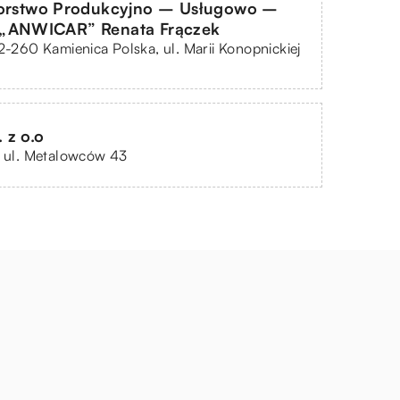
iorstwo Produkcyjno – Usługowo –
„ANWICAR” Renata Frączek
42-260 Kamienica Polska, ul. Marii Konopnickiej
 z o.o
, ul. Metalowców 43