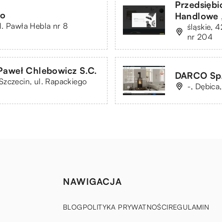
Przedsięb
ło
Handlowe 
. Pawła Hebla nr 8
śląskie, 
nr 204
Paweł Chlebowicz S.C.
DARCO Sp.
zczecin, ul. Rapackiego
-, Dębica
NAWIGACJA
BLOG
POLITYKA PRYWATNOŚCI
REGULAMIN