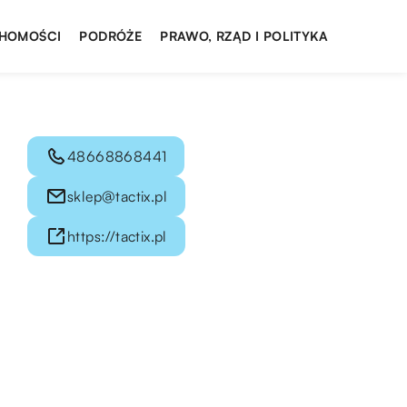
HOMOŚCI
PODRÓŻE
PRAWO, RZĄD I POLITYKA
48668868441
sklep@tactix.pl
https://tactix.pl