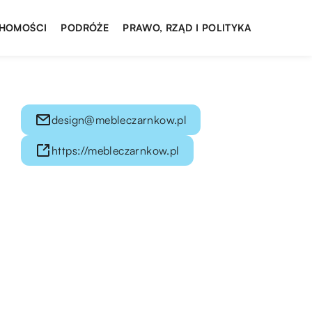
HOMOŚCI
PODRÓŻE
PRAWO, RZĄD I POLITYKA
design@mebleczarnkow.pl
https://mebleczarnkow.pl