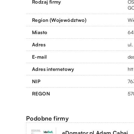
Rodzaj firmy
OS
G
Region (Województwo)
Wi
Miasto
64
Adres
ul
E-mail
de
Adres internetowy
ht
NIP
76
REGON
57
Podobne firmy
eDomator.pl Adam Cabaj