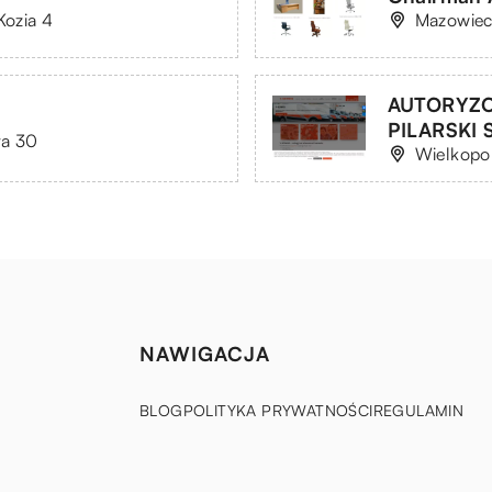
Kozia 4
Mazowieck
AUTORYZO
PILARSKI Sp
ta 30
Wielkopol
NAWIGACJA
BLOG
POLITYKA PRYWATNOŚCI
REGULAMIN