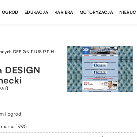
I OGRÓD
EDUKACJA
KARIERA
MOTORYZACJA
NIERUC
ennych DESIGN PLUS P.P.H
ch DESIGN
necki
wa 8
m i ogród
 marca 1995