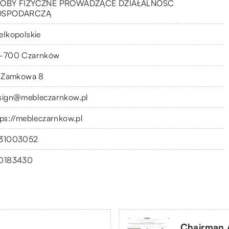
OBY FIZYCZNE PROWADZĄCE DZIAŁALNOŚĆ
OSPODARCZĄ
elkopolskie
-700 Czarnków
. Zamkowa 8
sign@mebleczarnkow.pl
tps://mebleczarnkow.pl
31003052
0183430
Chairman 