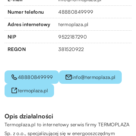
Numer telefonu
48880849999
Adres internetowy
termoplaza.pl
NIP
9522187290
REGON
381520922
48880849999
info@termoplaza.pl
termoplaza.pl
Opis działalności
Termoplaza.pl to internetowy serwis firmy TERMOPLAZA
Sp. z o.o., specjalizującej się w energooszczędnym