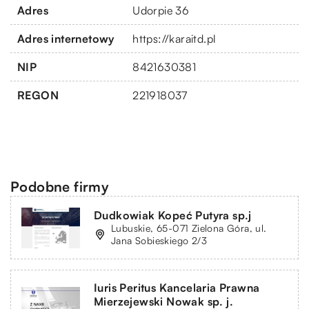
Adres
Udorpie 36
Adres internetowy
https://karaitd.pl
NIP
8421630381
REGON
221918037
Podobne firmy
Dudkowiak Kopeć Putyra sp.j
Lubuskie, 65-071 Zielona Góra, ul.
Jana Sobieskiego 2/3
Iuris Peritus Kancelaria Prawna
Mierzejewski Nowak sp. j.