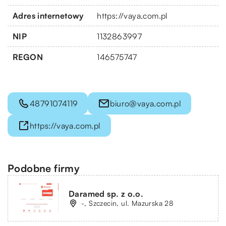
Adres internetowy
https://vaya.com.pl
NIP
1132863997
REGON
146575747
48791074119
biuro@vaya.com.pl
https://vaya.com.pl
Podobne firmy
Daramed sp. z o.o.
-, Szczecin, ul. Mazurska 28