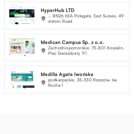
HyperHub LTD
-, BN26 6EA Polegate, East Sussex, 49
station Road
Medican Campus Sp. z o.o.
Zachodniopomorskie, 75-801 Koszalin,
Plac Gwiaździsty 7/1
Medilla Agata Iwońska
podkarpackie, 35-330 Rzeszów, św.
Rocha 1