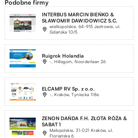
Podobne firmy
INTERBUS MARCIN BIEŃKO &
SŁAWOMIR DAWIDOWICZ S.C.
wielkopolskie, 64-915 Jastrowie, ul.
Gdańska 10/5
Ruigrok Holandia
-, Hillegom, Noorderlaan 26
ELCAMP RV Sp. z o.o.
-, Kraków, Tyniecka 118e
ZENON DAŃDA F.H. ZŁOTA RÓŻA &
SABAT 1
Małopolskie, 31-021 Kraków, ul.
Floriańska 6