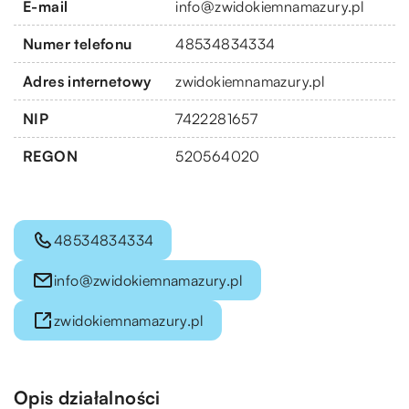
E-mail
info@zwidokiemnamazury.pl
Numer telefonu
48534834334
Adres internetowy
zwidokiemnamazury.pl
NIP
7422281657
REGON
520564020
48534834334
info@zwidokiemnamazury.pl
zwidokiemnamazury.pl
Opis działalności