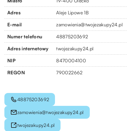
Miasto
19-400 Olecko
Adres
Aleje Lipowe 1B
E-mail
zamowienia@twojezakupy24.pl
Numer telefonu
48875203692
Adres internetowy
twojezakupy24.pl
NIP
8470004100
REGON
790022662
48875203692
zamowienia@twojezakupy24.pl
twojezakupy24.pl