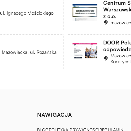
Centrum S
Warszawsk
ul. Ignacego Mościckiego
z o.o.
mazowieck
DOOR Pola
odpowiedz
 Mazowiecka, ul. Różańska
Mazowiec
Korotyńs
NAWIGACJA
BLOG
POLITYKA PRYWATNOŚCI
REGULAMIN