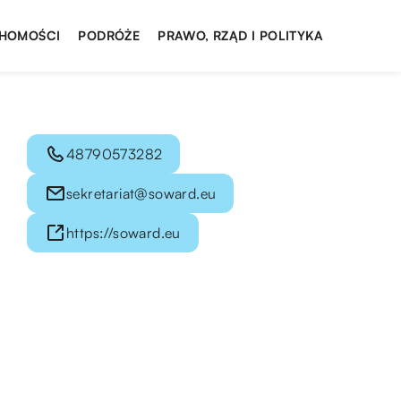
HOMOŚCI
PODRÓŻE
PRAWO, RZĄD I POLITYKA
48790573282
sekretariat@soward.eu
https://soward.eu