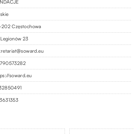
NDACJE
skie
-202 Częstochowa
. Legionów 23
kretariat@soward.eu
790573282
tps://soward.eu
32850491
3631353