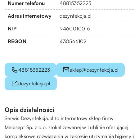
Numer telefonu
48815352223
Adres internetowy
dezynfekcja.pl
NIP
9460010016
REGON
430566102
48815352223
sklep@dezynfekcja.pl
dezynfekcja.pl
Opis działalności
Serwis Dezynfekcja.pl to internetowy sklep firmy
Medisept Sp. z o.o. zlokalizowanej w Lublinie oferującej
kompleksowe rozwiązania w zakresie utrzymania higieny i