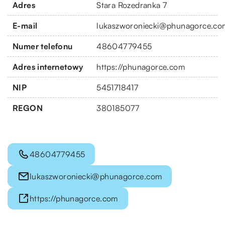
Adres
Stara Rozedranka 7
E-mail
lukaszworoniecki@phunagorce.co
Numer telefonu
48604779455
Adres internetowy
https://phunagorce.com
NIP
5451718417
REGON
380185077
48604779455
lukaszworoniecki@phunagorce.com
https://phunagorce.com