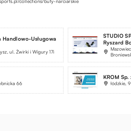
sports.pl/collections/buty-narciarskie
STUDIO S
ma Handlowo-Usługowa
Ryszard Bo
Mazowiec
z, ul. Żwirki i Wigury 17i
Broniews
KROM Sp. z
Rybnicka 66
łódzkie, 