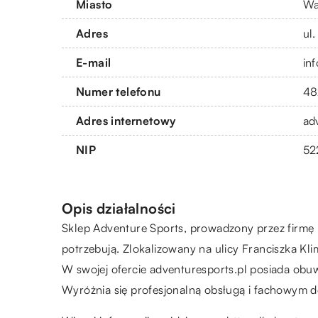
Miasto
Wa
Adres
ul
E-mail
in
Numer telefonu
48
Adres internetowy
ad
NIP
52
Opis działalności
Sklep Adventure Sports, prowadzony przez firmę P
potrzebują. Zlokalizowany na ulicy Franciszka Kli
W swojej ofercie adventuresports.pl posiada obuw
Wyróżnia się profesjonalną obsługą i fachowym d