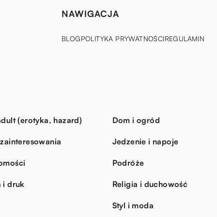
NAWIGACJA
BLOG
POLITYKA PRYWATNOŚCI
REGULAMIN
dult (erotyka, hazard)
Dom i ogród
 zainteresowania
Jedzenie i napoje
omości
Podróże
 i druk
Religia i duchowość
Styl i moda