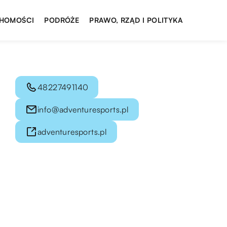
HOMOŚCI
PODRÓŻE
PRAWO, RZĄD I POLITYKA
48227491140
info@adventuresports.pl
adventuresports.pl