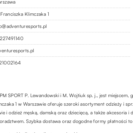
rszawa
. Franciszka Klimczaka 1
fo@adventuresports.pl
227491140
venturesports.pl
21002164
M SPORT P. Lewandowski i M. Wojtiuk sp. j., jest miejscem, g
mczaka 1 w Warszawie oferuje szeroki asortyment odzieży i spr
ie i odzież męską, damską oraz dziecięcą, a także akcesoria i
oradztwem. Szybka dostawa oraz dogodne formy płatności to ko