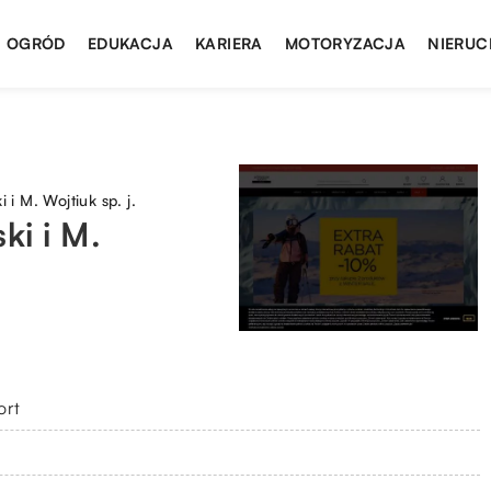
I OGRÓD
EDUKACJA
KARIERA
MOTORYZACJA
NIERUC
 M. Wojtiuk sp. j.
i i M.
ort