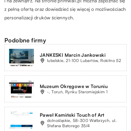
i na zewnątrz. Na stronie printwall.pl można zapoznać się
z pełną ofertą oraz dowiedzieć się więcej o możliwościach
personalizacji druków ściennych.
Podobne firmy
JANKESKI Marcin Jankowski
lubelskie, 21-100 Lubartów, Rokitno 52
Muzeum Okręgowe w Toruniu
-, Toruń, Rynku Staromiejskim 1
Paweł Kamiński Touch of Art
dolnośląskie, 58-300 Wałbrzych, ul.
Stefana Batorego 35/4