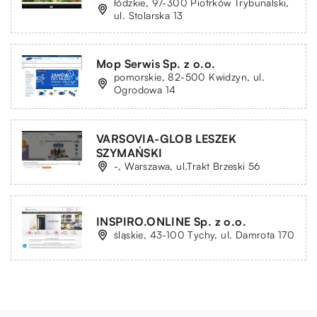
łódzkie, 97-300 Piotrków Trybunalski,
ul. Stolarska 13
Mop Serwis Sp. z o.o.
pomorskie, 82-500 Kwidzyn, ul.
Ogrodowa 14
VARSOVIA-GLOB LESZEK
SZYMAŃSKI
-, Warszawa, ul.Trakt Brzeski 56
INSPIRO.ONLINE Sp. z o.o.
śląskie, 43-100 Tychy, ul. Damrota 170