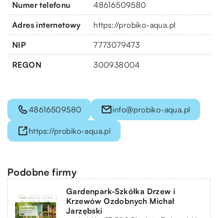
Numer telefonu
48616509580
Adres internetowy
https://probiko-aqua.pl
NIP
7773079473
REGON
300938004
48616509580
info@probiko-aqua.pl
https://probiko-aqua.pl
Podobne firmy
Gardenpark-Szkółka Drzew i
Krzewów Ozdobnych Michał
Jarzębski