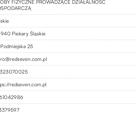
OBY FIZYCZNE PROWADZĄCE DZIAŁALNOŚĆ
OSPODARCZĄ
skie
-940 Piekary Śląskie
. Podmiejska 25
uro@redseven.com.pl
323070025
tps://redseven.com.pl
61042986
3379597