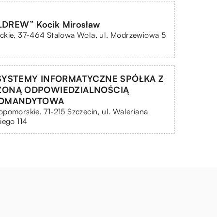
ELDREW” Kocik Mirosław
ckie, 37-464 Stalowa Wola, ul. Modrzewiowa 5
SYSTEMY INFORMATYCZNE SPÓŁKA Z
ZONĄ ODPOWIEDZIALNOŚCIĄ
KOMANDYTOWA
pomorskie, 71-215 Szczecin, ul. Waleriana
iego 114