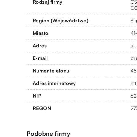
Rodzaj firmy
OS
G
Region (Województwo)
Ślą
Miasto
41
Adres
ul
E-mail
bi
Numer telefonu
48
Adres internetowy
ht
NIP
62
REGON
27
Podobne firmy