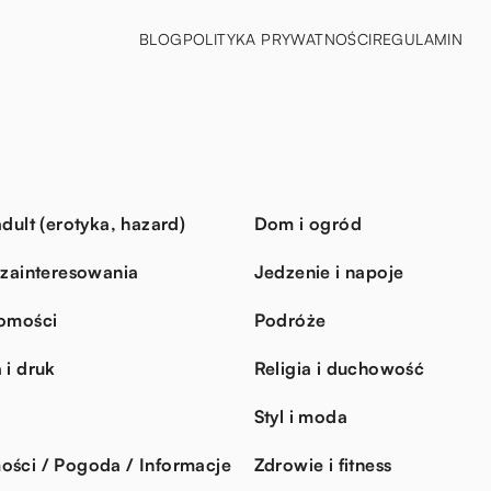
BLOG
POLITYKA PRYWATNOŚCI
REGULAMIN
dult (erotyka, hazard)
Dom i ogród
 zainteresowania
Jedzenie i napoje
omości
Podróże
 i druk
Religia i duchowość
Styl i moda
ści / Pogoda / Informacje
Zdrowie i fitness