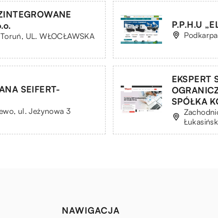
 ZINTEGROWANE
P.P.H.U „
.o.
Podkarpa
0 Toruń, UL. WŁOCŁAWSKA
EKSPERT 
NA SEIFERT-
OGRANIC
SPÓŁKA 
ewo, ul. Jeżynowa 3
Zachodnio
Łukasińsk
NAWIGACJA