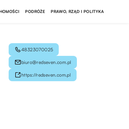
HOMOŚCI
PODRÓŻE
PRAWO, RZĄD I POLITYKA
48323070025
biuro@redseven.com.pl
https://redseven.com.pl