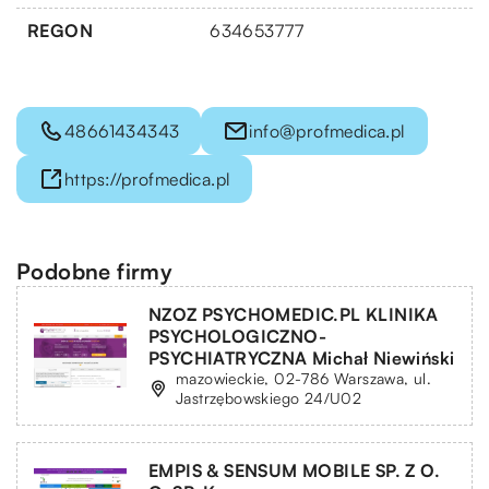
REGON
634653777
48661434343
info@profmedica.pl
https://profmedica.pl
Podobne firmy
NZOZ PSYCHOMEDIC.PL KLINIKA
PSYCHOLOGICZNO-
PSYCHIATRYCZNA Michał Niewiński
mazowieckie, 02-786 Warszawa, ul.
Jastrzębowskiego 24/U02
EMPIS & SENSUM MOBILE SP. Z O.