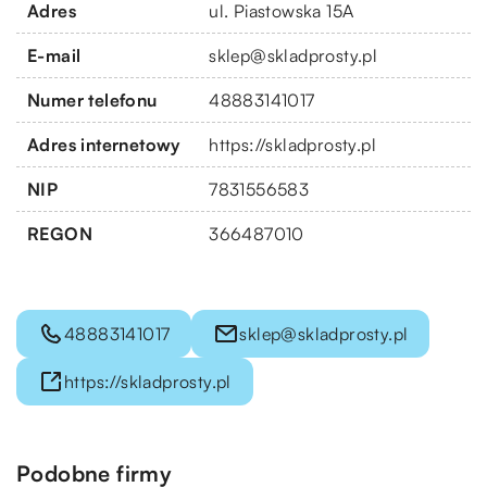
Adres
ul. Piastowska 15A
E-mail
sklep@skladprosty.pl
Numer telefonu
48883141017
Adres internetowy
https://skladprosty.pl
NIP
7831556583
REGON
366487010
48883141017
sklep@skladprosty.pl
https://skladprosty.pl
Podobne firmy