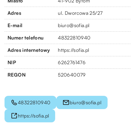
Miasto
41-902 Bytom
Adres
ul. Dworcowa 25/27
E-mail
biuro@sofia.pl
Numer telefonu
48322810940
Adres internetowy
https://sofia.pl
NIP
6262761476
REGON
520640079
48322810940
biuro@sofia.pl
https://sofia.pl